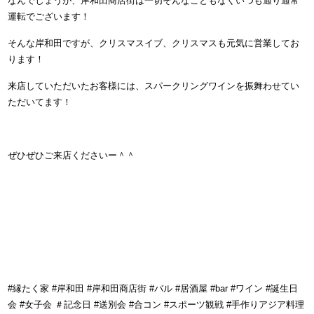
なんでしょうが、岸和田商店街は一切そんなこともなくいつも通り通常
運転でございます！
そんな岸和田ですが、クリスマスイブ、クリスマスも元気に営業してお
ります！
来店していただいたお客様には、スパークリングワインを振舞わせてい
ただいてます！
ぜひぜひご来店くださいー＾＾
#縁たく家 #岸和田 #岸和田商店街 #バル #居酒屋 #bar #ワイン #誕生日
会 #女子会 ＃記念日 #送別会 #合コン #スポーツ観戦 #手作りアジア料理