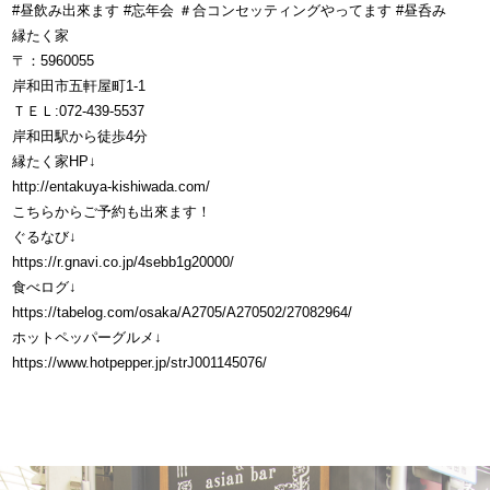
#昼飲み出來ます #忘年会 ＃合コンセッティングやってます #昼呑み
縁たく家
〒：5960055
岸和田市五軒屋町1-1
ＴＥＬ:072-439-5537
岸和田駅から徒歩4分
縁たく家HP↓
http://entakuya-kishiwada.com/
こちらからご予約も出來ます！
ぐるなび↓
https://r.gnavi.co.jp/4sebb1g20000/
食べログ↓
https://tabelog.com/osaka/A2705/A270502/27082964/
ホットペッパーグルメ↓
https://www.hotpepper.jp/strJ001145076/