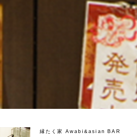
縁たく家 Awabi&asian BAR