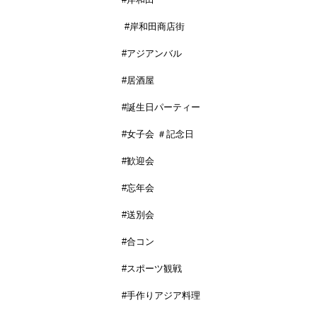
#岸和田商店街
#アジアンバル
#居酒屋
#誕生日パーティー
#女子会 ＃記念日
#歓迎会
#忘年会
#送別会
#合コン
#スポーツ観戦
#手作りアジア料理