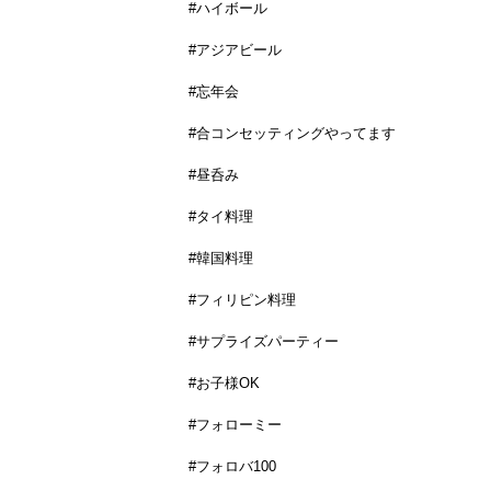
#ハイボール
#アジアビール
#忘年会
#合コンセッティングやってます
#昼呑み
#タイ料理
#韓国料理
#フィリピン料理
#サプライズパーティー
#お子様OK
#フォローミー
#フォロバ100