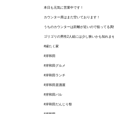
本日も元気に営業中です！
カウンター席はまだ空いております！
うちのカウンターは距離が近いので狙ってる異
ゴリゴリの男性2人組には少し狭いかも知れま
#縁たく家
#岸和田
#岸和田グルメ
#岸和田ランチ
#岸和田居酒屋
#岸和田バル
#岸和田だんじり祭
#岸和田