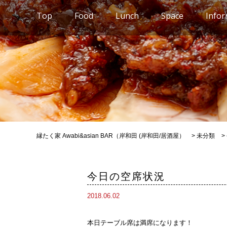
Top
Food
Lunch
Space
Infor
縁たく家 Awabi&asian BAR（岸和田 (岸和田/居酒屋）
>
未分類
>
今日の空席状況
2018.06.02
本日テーブル席は満席になります！