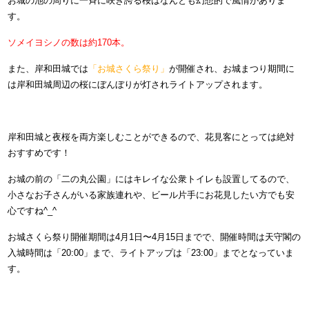
お城の池の周りに一斉に咲き誇る桜はなんとも幻想的で風情がありま
す。
ソメイヨシノの数は約170本。
また、岸和田城では
「お城さくら祭り」
が開催され、お城まつり期間に
は岸和田城周辺の桜にぼんぼりが灯されライトアップされます。
岸和田城と夜桜を両方楽しむことができるので、花見客にとっては絶対
おすすめです！
お城の前の「二の丸公園」にはキレイな公衆トイレも設置してるので、
小さなお子さんがいる家族連れや、ビール片手にお花見したい方でも安
心ですね^_^
お城さくら祭り開催期間は4月1日〜4月15日までで、開催時間は天守閣の
入城時間は「20:00」まで、ライトアップは「23:00」までとなっていま
す。