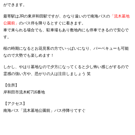
ができます。
最寄駅はJRの東岸和田駅ですが、かなり遠いので南海バスの
「流木墓地
公園前」
のバス停を降りるとすぐに着きます。
車で来られる場合でも、駐車場もあり敷地内にも停車できるので安心で
す。
桜の時期になるとお花見客の方でいっぱいになり、バーベキューも可能
なので大勢でも楽しめます！
しかし、やはり墓地なので夕方になってくると少し怖い感じがするので
霊感の強い方や、恐がりの人は注目しましょう 笑
【住所】
岸和田市流木町716番地
【アクセス】
南海バス「流木墓地公園前」バス停降りてすぐ