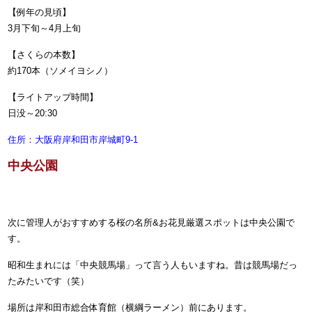
【例年の見頃】
3月下旬～4月上旬
【さくらの本数】
約170本（ソメイヨシノ）
【ライトアップ時間】
日没～20:30
住所：大阪府岸和田市岸城町9-1
中央公園
次に管理人がおすすめする桜の名所&お花見厳選スポットは
中央公園
で
す。
昭和生まれには「中央競馬場」って言う人もいますね。昔は競馬場だっ
たみたいです（笑）
場所は岸和田市総合体育館（横綱ラーメン）前にあります。