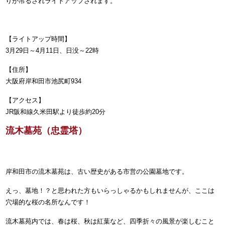
りが吊るされライトアップされます。
【ライトアップ時間】
3月29日～4月11日、日没～22時
【住所】
大阪府岸和田市池尻町934
【アクセス】
JR阪和線久米田駅より徒歩約20分
流木墓苑（忠霊塔）
岸和田市の流木墓苑は、古い歴史がある市営の公園墓地です。
えっ、墓地！？
と思われた方もいらっしゃるかもしれませんが、ここは
穴場的な桜の名所なんです！
流木墓苑内では、春は桜、秋は紅葉など、四季折々の風景が楽しむこと