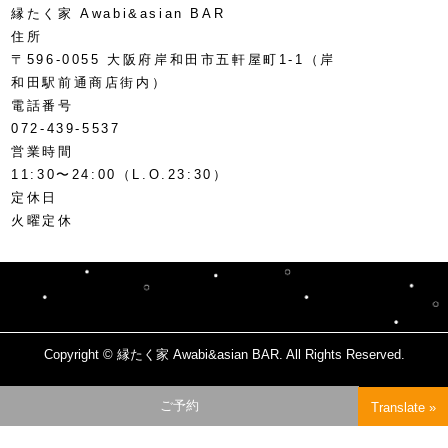
縁たく家 Awabi&asian BAR
住所
〒596-0055 大阪府岸和田市五軒屋町1-1（岸
和田駅前通商店街内）
電話番号
072-439-5537
営業時間
11:30〜24:00（L.O.23:30）
定休日
火曜定休
Copyright © 縁たく家 Awabi&asian BAR. All Rights Reserved.
page
ご予約
Translate »
top