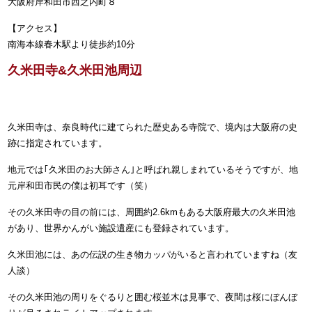
大阪府岸和田市西之内町８
【アクセス】
南海本線春木駅より徒歩約10分
久米田寺&久米田池周辺
久米田寺は、奈良時代に建てられた歴史ある寺院で、境内は大阪府の史
跡に指定されています。
地元では｢久米田のお大師さん｣と呼ばれ親しまれているそうですが、地
元岸和田市民の僕は初耳です（笑）
その久米田寺の目の前には、周囲約2.6kmもある大阪府最大の久米田池
があり、
世界かんがい施設遺産
にも登録されています。
久米田池には、あの伝説の生き物カッパがいると言われていますね（友
人談）
その久米田池の周りをぐるりと囲む桜並木は見事で、夜間は桜にぼんぼ