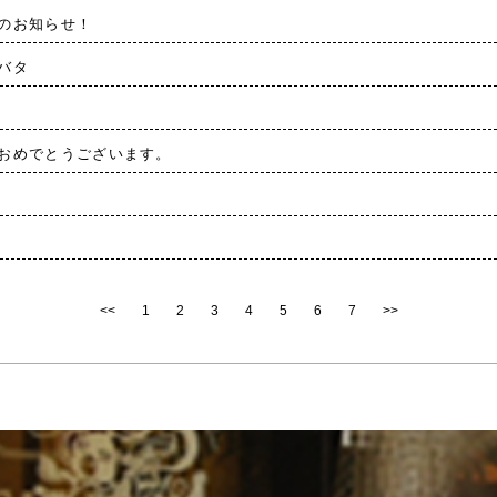
のお知らせ！
バタ
おめでとうございます。
<<
1
2
3
4
5
6
7
>>