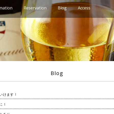
mation
Reservation
Blog
Access
Blog
いけます！
に！