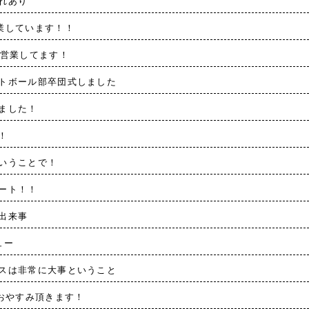
れあり
業しています！！
は営業してます！
トボール部卒団式しました
ました！
！
いうことで！
ート！！
出来事
ュー
スは非常に大事ということ
でおやすみ頂きます！