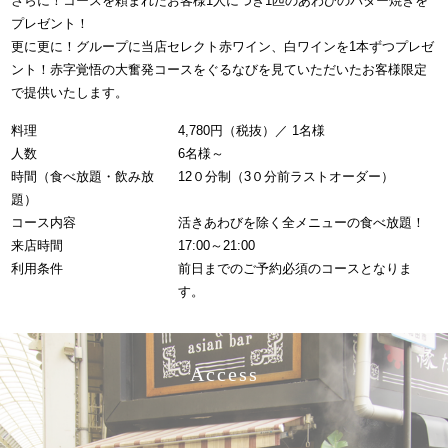
さらに！コースを頼まれたお客様1人につき1匹のあわびのバター焼きを
プレゼント！
更に更に！グループに当店セレクト赤ワイン、白ワインを1本ずつプレゼ
ント！赤字覚悟の大奮発コースをぐるなびを見ていただいたお客様限定
で提供いたします。
料理
4,780円（税抜）／ 1名様
人数
6名様～
時間（食べ放題・飲み放
12０分制（3０分前ラストオーダー）
題）
コース内容
活きあわびを除く全メニューの食べ放題！
来店時間
17:00～21:00
利用条件
前日までのご予約必須のコースとなりま
す。
Access