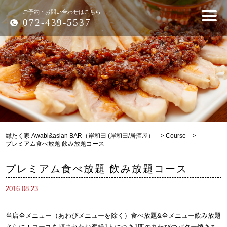
ご予約・お問い合わせはこちら
072-439-5537
縁たく家 Awabi&asian BAR（岸和田 (岸和田/居酒屋）
>
Course
>
プレミアム食べ放題 飲み放題コース
プレミアム食べ放題 飲み放題コース
2016.08.23
当店全メニュー（あわびメニューを除く）食べ放題&全メニュー飲み放題