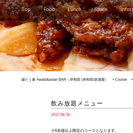
Top
Food
Lunch
Space
Infor
縁たく家 Awabi&asian BAR（岸和田 (岸和田/居酒屋）
>
Course
飲み放題メニュー
2017.06.30
※6名様以上限定のコースとなります。