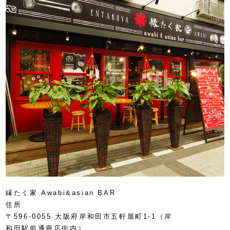
縁たく家 Awabi&asian BAR
住所
〒596-0055 大阪府岸和田市五軒屋町1-1（岸
和田駅前通商店街内）