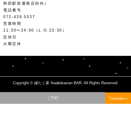
和田駅前通商店街内）
電話番号
072-439-5537
営業時間
11:30〜24:00（L.O.23:30）
定休日
火曜定休
Copyright © 縁たく家 Awabi&asian BAR. All Rights Reserved.
page
ご予約
Translate »
top