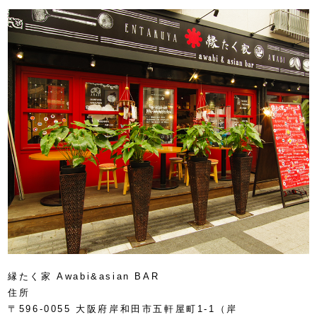
縁たく家 Awabi&asian BAR
住所
〒596-0055 大阪府岸和田市五軒屋町1-1（岸