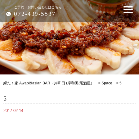
ご予約・お問い合わせはこちら
072-439-5537
縁たく家 Awabi&asian BAR（岸和田 (岸和田/居酒屋）
>
Space
>
5
5
2017.02.14