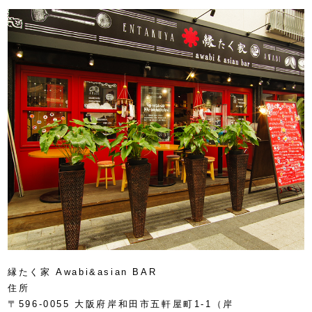
縁たく家 Awabi&asian BAR
住所
〒596-0055 大阪府岸和田市五軒屋町1-1（岸