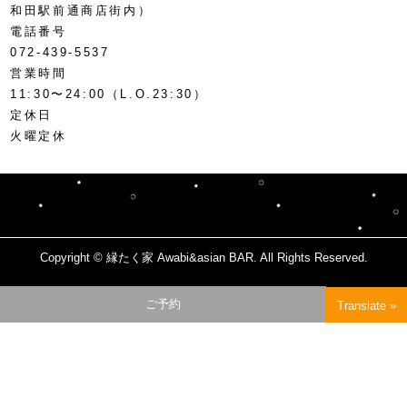
和田駅前通商店街内）
電話番号
072-439-5537
営業時間
11:30〜24:00（L.O.23:30）
定休日
火曜定休
Copyright © 縁たく家 Awabi&asian BAR. All Rights Reserved.
page
ご予約
Translate »
top